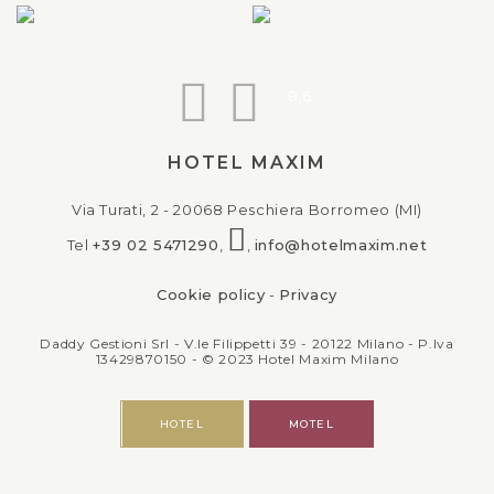
8,6
HOTEL MAXIM
Via Turati, 2 - 20068 Peschiera Borromeo (MI)
Tel
+39
02 5471290
,
,
info@hotelmaxim.net
Cookie policy
-
Privacy
Daddy Gestioni Srl - V.le Filippetti 39 - 20122 Milano - P.Iva
13429870150 - © 2023 Hotel Maxim Milano
HOTEL
MOTEL